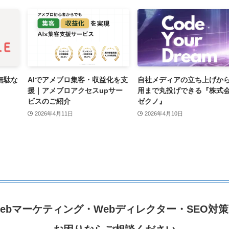
無駄な
AIでアメブロ集客・収益化を支
自社メディアの立ち上げか
援｜アメブロアクセスupサー
用まで丸投げできる『株式
ビスのご紹介
ゼクノ』
2026年4月11日
2026年4月10日
ebマーケティング・
Webディレクター・SEO対