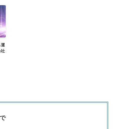
ら運
会社
策で